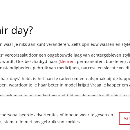
ir day?
 en waar je niks aan kunt veranderen. Zelfs opnieuw wassen en styl
ays” veroorzaakt door een opgebouwde laag van achtergebleven styl
s wordt. Ook beschadigd haar (
kleuren
, permanenten, borstelen) zo
mstandigheden, gebruik van medicijnen, narcose en slechte voedin
 hair days” hebt, is het aan te raden om een afspraak bij de kapp
en, waardoor je je haar beter in model krijgt! Vraag je kapper om 
r ook mee te maken kort voor of tijdens de menstruatie: Het haar 
mee ondanks alle stylingspogingen. De menstruatiecyclus kan v
e neiging voor of tijdens de menstruatie ook veel meer te zwet
epersonaliseerde advertenties of inhoud weer te geven en
imaat op de hoofdhuid zo veranderen, dat het haar naar beneden
Aa
 zit.
n, stemt u in met ons gebruik van cookies.