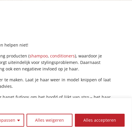
en helpen niet!
ing producten (
shampoo
,
conditioners
), waardoor je
rgt uiteindelijk voor stylingsproblemen. Daarnaast
g ook een negatieve invloed op je haar.
er te maken. Laat je haar weer in model knippen of laat
advies.
hangt futloos om het hoofd of lijkt van stro – het haar
eranderingen in de stofwisseling met zich meebrengen.
en en soms produceert de hoofdhuid ook meer talg. Dat
 hangt en
vettiger
wordt dan normaal en uiteindelijk het
npassen
Alles weigeren
Alles accepteren