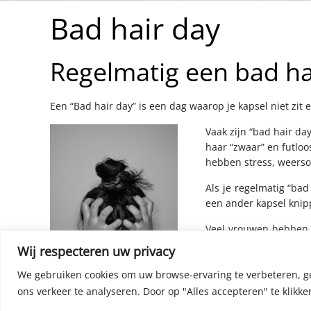
Bad hair day
Regelmatig een bad ha
Een “Bad hair day” is een dag waarop je kapsel niet zit
Vaak zijn “bad hair d
haar “zwaar” en futloo
hebben stress, weerso
Als je regelmatig “bad
een ander kapsel knipp
Veel vrouwen hebben e
werkt gewoonweg niet 
Wij respecteren uw privacy
Veel vrouwen hebben d
We gebruiken cookies om uw browse-ervaring te verbeteren, g
alles kan het microkl
kapsel gewoonweg niet
ons verkeer te analyseren.
Door op "Alles accepteren" te klikke