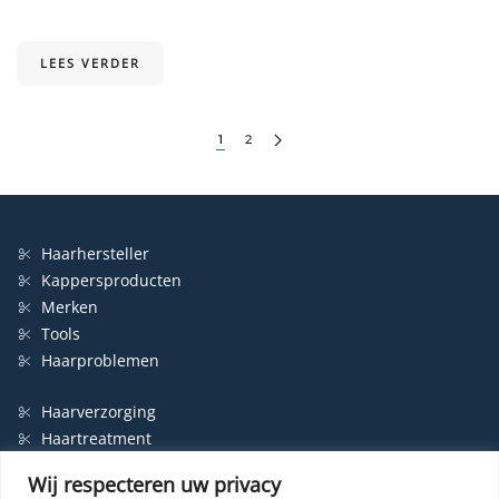
LEES VERDER
1
2
Haarhersteller
Kappersproducten
Merken
Tools
Haarproblemen
Haarverzorging
Haartreatment
Haarbescherming
Wij respecteren uw privacy
Styling