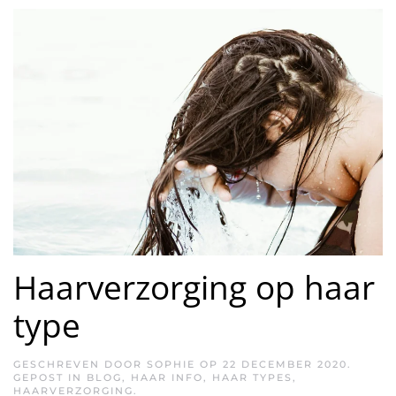
Haarverzorging op haar
type
GESCHREVEN DOOR
SOPHIE
OP
22 DECEMBER 2020
.
GEPOST IN
BLOG
,
HAAR INFO
,
HAAR TYPES
,
HAARVERZORGING
.