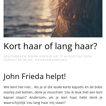
Kort haar of lang haar?
GESCHREVEN DOOR
SOPHIE
OP
13 AUGUSTUS 2016
.
GEPOST IN
BLOG
,
HAARVERZORGING
.
John Frieda helpt!
Wie kent het niet… Als je al die leuke korte kapsels en de bobs
voorbij ziet komen, denk je misschien ‘zou ik leuk met een kort
kapsel staan?’ Andersom, als je kort haar hebt denk je
waarschijnlijk ‘zou lang haar mij staan?