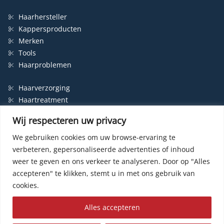
Haarhersteller
Kappersproducten
Merken
Tools
Haarproblemen
Haarverzorging
Haartreatment
Haarbescherming
Wij respecteren uw privacy
Styling
Shampoo
We gebruiken cookies om uw browse-ervaring te
verbeteren, gepersonaliseerde advertenties of inhoud
Haarverf
weer te geven en ons verkeer te analyseren.
Door op "Alles
Permanente haarverf
accepteren" te klikken, stemt u in met ons gebruik van
Semi-permanente haarverf
cookies.
Haarverf zonder ammonia
Kleurspoeling
Alles accepteren