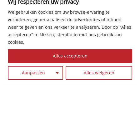
Wij respecteren uw privacy
day” is een dag waarop je kapsel niet zit en
waar je niks aan kunt veranderen. Zelfs
We gebruiken cookies om uw browse-ervaring te
opnieuw wassen en stylen helpen niet!
verbeteren, gepersonaliseerde advertenties of inhoud
weer te geven en ons verkeer te analyseren.
Door op "Alles
accepteren" te klikken, stemt u in met ons gebruik van
cookies.
LEES VERDER
Alles accepteren
Aanpassen
Alles weigeren