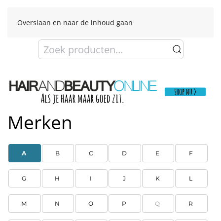
Overslaan en naar de inhoud gaan
Zoeken
naar:
Merken
A
B
C
D
E
F
G
H
I
J
K
L
M
N
O
P
Q
R