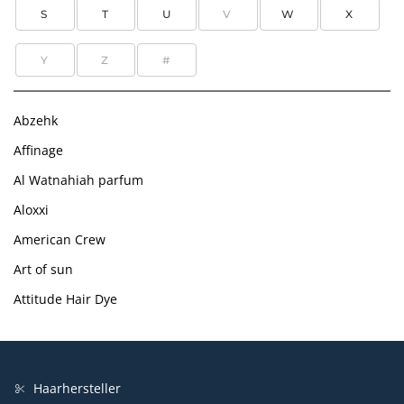
S
T
U
V
W
X
Y
Z
#
Abzehk
Affinage
Al Watnahiah parfum
Aloxxi
American Crew
Art of sun
Attitude Hair Dye
Haarhersteller