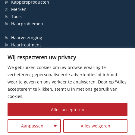
Kappersproducten
Merken
Tools
Haarproblemen
Haarverzorging
Haartreatment
Haarbescherming
Wij respecteren uw privacy
Styling
Shampoo
We gebruiken cookies om uw browse-ervaring te
verbeteren, gepersonaliseerde advertenties of inhoud
Haarverf
weer te geven en ons verkeer te analyseren.
Door op "Alles
Permanente haarverf
accepteren" te klikken, stemt u in met ons gebruik van
Semi-permanente haarverf
cookies.
Haarverf zonder ammonia
Kleurspoeling
Alles accepteren
© HairWeb.nl 2003-
2026
|
Privacybeleid
|
Contact
| Website by
R24k
Aanpassen
Alles weigeren