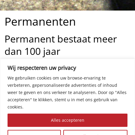
Permanenten
Permanent bestaat meer
dan 100 jaar
In 1906 heeft de Duitse kapper
Karl-Ludwig Nessler
de eerste
Wij respecteren uw privacy
chemische behandeling uitgevonden die het haar krult. De
We gebruiken cookies om uw browse-ervaring te
zogenaamde “Dauerwelle,” bij ons beter bekend als de
permanent
. Honderd jaar later is permanenten nog steeds
verbeteren, gepersonaliseerde advertenties of inhoud
populair. In 1909 heeft men Nessler een patent toegekend
weer te geven en ons verkeer te analyseren.
Door op "Alles
voor zijn “permanent.”
accepteren" te klikken, stemt u in met ons gebruik van
cookies.
Wat is een permanent?
Alles accepteren
Een permanent kan je haar meer volume geven en ervoor