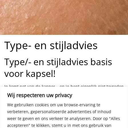
Type- en stijladvies
Type/- en stijladvies basis
voor kapsel!
Je komt net van de kapper – en je bent eigenlijk niet tevreden
met je nieuwe coupe? Je hebt nu misschien een van de
Wij respecteren uw privacy
nieuwe trendy kapsels, maar het resultaat van een
We gebruiken cookies om uw browse-ervaring te
kappersbezoek is toch niet dat, wat je je eigenlijk wenste of
verbeteren, gepersonaliseerde advertenties of inhoud
voorstelde? Een schrale troost, je bent niet de enige! Het
gebeurt vaak genoeg dat kappersklanten ontevreden naar
weer te geven en ons verkeer te analyseren.
Door op "Alles
huis gaan, omdat het gewenste resultaat niet aan hun
accepteren" te klikken, stemt u in met ons gebruik van