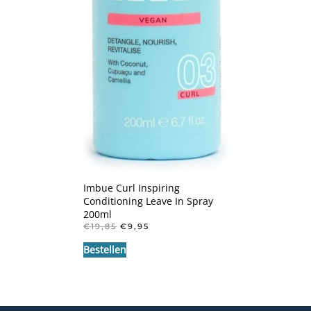
Imbue Curl Inspiring
Conditioning Leave In Spray
200ml
OORSPRONKELIJKE
HUIDIGE
€
19,85
€
9,95
PRIJS
PRIJS
Bestellen
WAS:
IS:
€19,85.
€9,95.