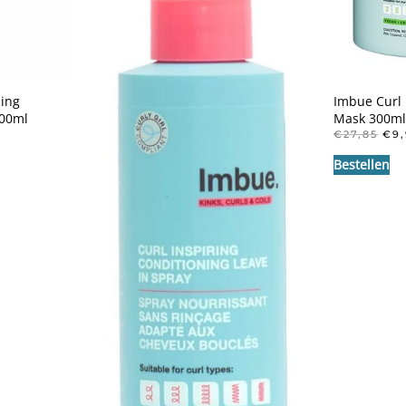
sing
Imbue Curl 
100ml
Mask 300ml
NKELIJKE
DIGE
OO
€
27,85
€
9
JS
PRI
Bestellen
WA
,45.
€27