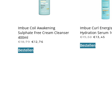
Imbue Coil Awakening
Imbue Curl Energi
Sulphate Free Cream Cleanser
Hydration Serum 
400ml
OORSPRO
HUI
€
19,50
€
13,45
PRIJS
PRI
OORSPRONKELIJKE
HUIDIGE
€
18,79
€
12,76
Bestellen
WAS:
IS:
PRIJS
PRIJS
€19,50.
€13
Bestellen
WAS:
IS:
€18,79.
€12,76.