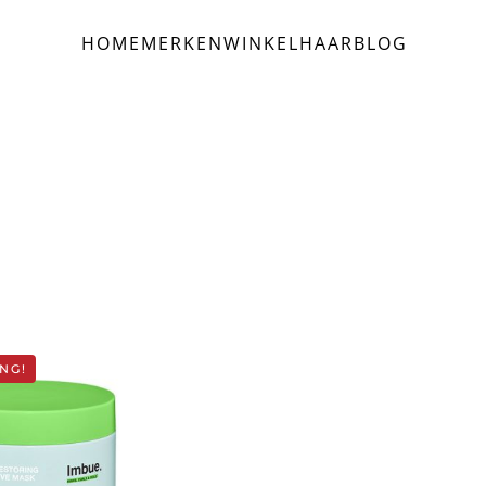
HOME
MERKEN
WINKEL
HAAR
BLOG
NG!