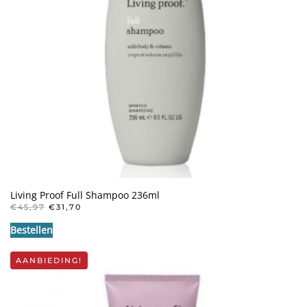
Living Proof Full Shampoo 236ml
OORSPRONKELIJKE
HUIDIGE
€
45,97
€
31,70
PRIJS
PRIJS
Bestellen
WAS:
IS:
€45,97.
€31,70.
AANBIEDING!