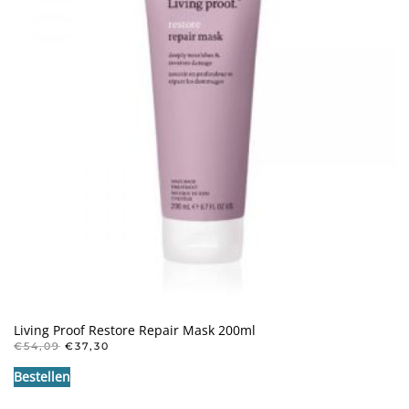
Living Proof Restore Repair Mask 200ml
OORSPRONKELIJKE
HUIDIGE
€
54,09
€
37,30
PRIJS
PRIJS
Bestellen
WAS:
IS:
€54,09.
€37,30.