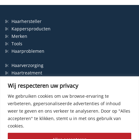
Haarhersteller
Kappersproducten
Merken
Tools
Haarproblemen
Haarverzorging
Haartreatment
Haarbescherming
Wij respecteren uw privacy
Styling
Shampoo
We gebruiken cookies om uw browse-ervaring te
verbeteren, gepersonaliseerde advertenties of inhoud
Haarverf
weer te geven en ons verkeer te analyseren.
Door op "Alles
Permanente haarverf
accepteren" te klikken, stemt u in met ons gebruik van
Semi-permanente haarverf
cookies.
Haarverf zonder ammonia