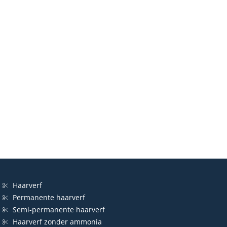
Haarverf
Permanente haarverf
Semi-permanente haarverf
Haarverf zonder ammonia