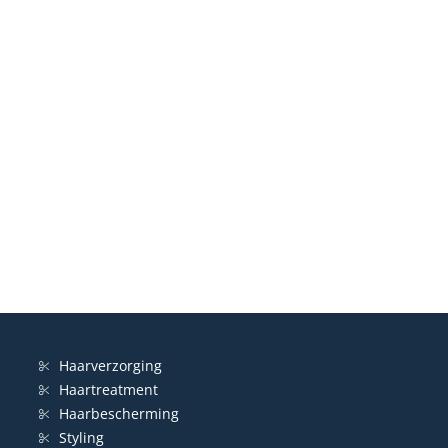
Haarverzorging
Haartreatment
Haarbescherming
Styling