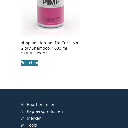
pimp amsterdam No Curls No
Glory Shampoo, 1000 ml
OORSPRONKELIJKE
HUIDIGE
€
28,85
€
7,95
PRIJS
PRIJS
Bestellen
WAS:
IS:
€28,85.
€7,95.
Haarhersteller
Kappersproducten
Merken
Tools