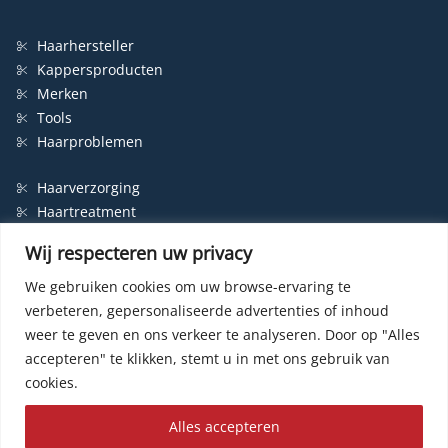
Haarhersteller
Kappersproducten
Merken
Tools
Haarproblemen
Haarverzorging
Haartreatment
Haarbescherming
Wij respecteren uw privacy
Styling
Shampoo
We gebruiken cookies om uw browse-ervaring te
verbeteren, gepersonaliseerde advertenties of inhoud
Haarverf
weer te geven en ons verkeer te analyseren.
Door op "Alles
Permanente haarverf
accepteren" te klikken, stemt u in met ons gebruik van
Semi-permanente haarverf
cookies.
Haarverf zonder ammonia
Kleurspoeling
Alles accepteren