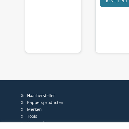
BESTEL NU
Haarhersteller
Kappersproducten
Merken
Tools
Haarproblemen