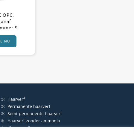
K OPC,
vanaf
ummer 9
EL NU
Haarverf
Permanente haarverf
Semi-permanente haarverf
Haarverf zonder ammonia
Kleurspoeling