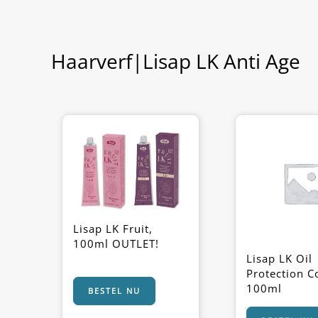
Haarverf|Lisap LK Anti Age
Lisap LK Fruit,
100ml OUTLET!
Lisap LK Oil
Protection C
100ml
BESTEL NU