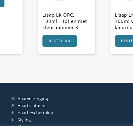
Lisap LK OPC,
Lisap L
100ml – tot en met
100ml 
kleurnummer 8
kleurn
BESTEL NU
BEST
Haarverzorging
Haartreatment
Haarbescherming
Styling
Shampoo