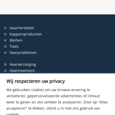
Haarhersteller
Kappersproducten
Merken
Tools
Haarproblemen
Haarverzorging
Haartreatment
Haarbescherming
Wij respecteren uw privacy
Styling
Shampoo
We gebruiken cookies om uw browse-ervaring te
verbeteren, gepersonaliseerde advertenties of inhoud
Haarverf
weer te geven en ons verkeer te analyseren.
Door op "Alles
Permanente haarverf
accepteren" te klikken, stemt u in met ons gebruik van
Semi-permanente haarverf
cookies.