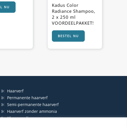
Kadus Color
EL NU
Radiance Shampoo,
2 x 250 ml
VOORDEELPAKKET!
BESTEL NU
Haarverf
Permanente haarverf
Semi-permanente haarverf
Haarverf zonder ammonia
Kleurspoeling