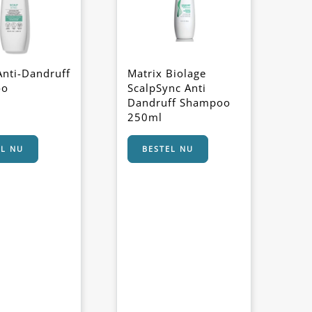
Anti-Dandruff
Matrix Biolage
oo
ScalpSync Anti
Dandruff Shampoo
250ml
EL NU
BESTEL NU