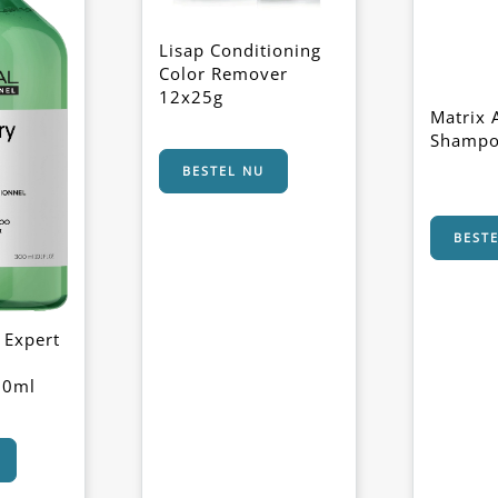
Lisap Conditioning
Color Remover
12x25g
Matrix 
Shamp
BESTEL NU
BEST
 Expert
00ml