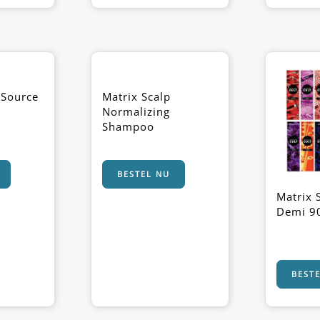
aSource
Matrix Scalp
Normalizing
Shampoo
BESTEL NU
Matrix 
Demi 9
BEST