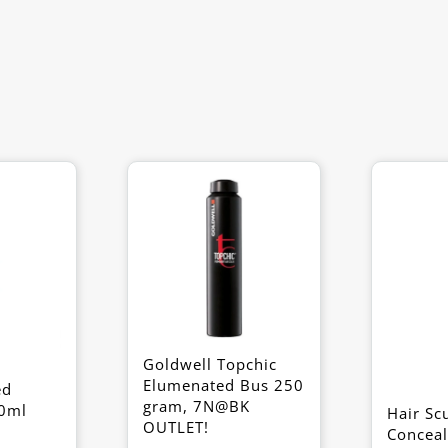
Goldwell Topchic
Elumenated Bus 250
ed
gram, 7N@BK
0ml
Hair Sc
OUTLET!
Conceal