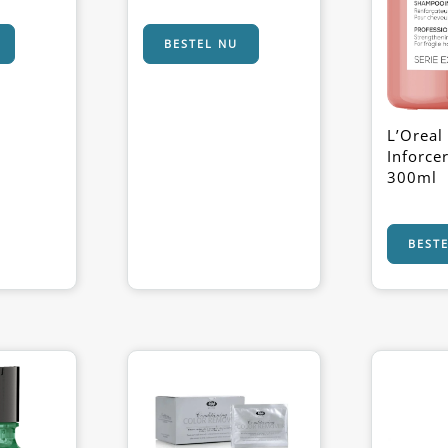
BESTEL NU
L’Oreal
Inforc
300ml
BEST