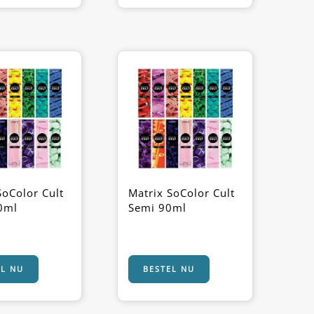
SoColor Cult
Matrix SoColor Cult
0ml
Semi 90ml
EL NU
BESTEL NU