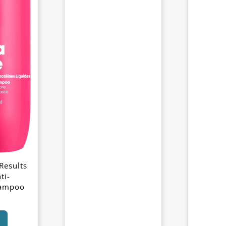
Results
ti-
hampoo