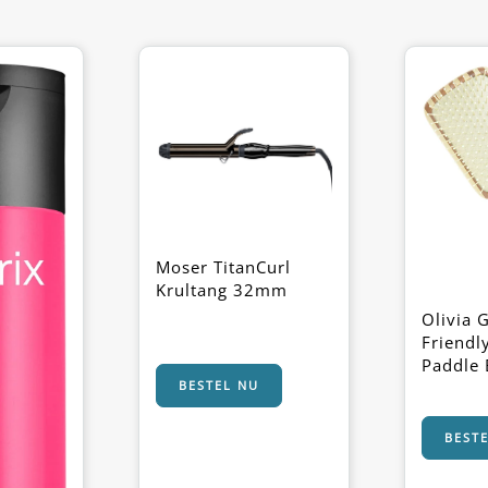
Moser TitanCurl
Krultang 32mm
Olivia 
Friend
Paddle 
BESTEL NU
BEST