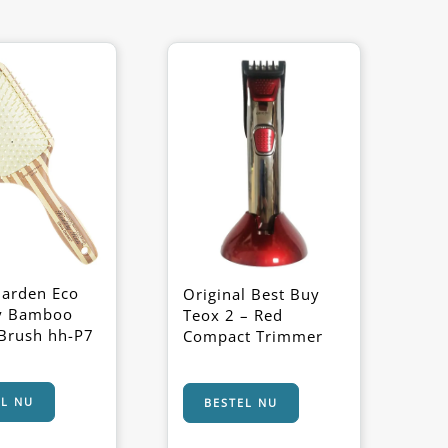
Garden Eco
Original Best Buy
ly Bamboo
Teox 2 – Red
Brush hh-P7
Compact Trimmer
EL NU
BESTEL NU