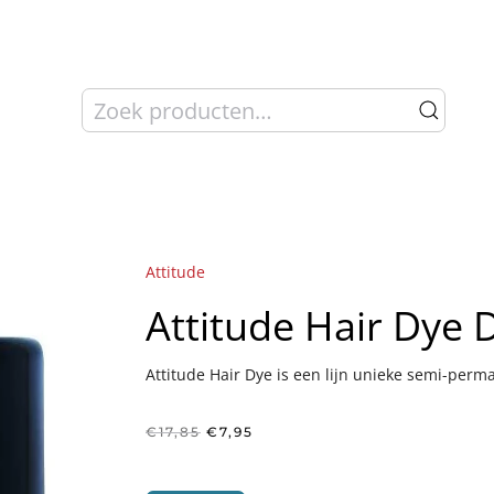
Zoeken
naar:
Attitude
Attitude Hair Dye 
Attitude Hair Dye is een lijn unieke semi-perm
Oorspronkelijke
Huidige
€
17,85
€
7,95
prijs
prijs
was:
is:
€17,85.
€7,95.