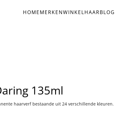
HOME
MERKEN
WINKEL
HAAR
BLOG
Daring 135ml
anente haarverf bestaande uit 24 verschillende kleuren.