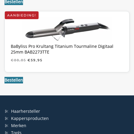
Bestellen
AANBIEDING!
BaByliss Pro Krultang Titanium Tourmaline Digitaal
25mm BAB2273TTE
OORSPRONKELIJKE
HUIDIGE
€
88,85
€
59,95
PRIJS
PRIJS
WAS:
IS:
€88,85.
€59,95.
Bestellen
Haarhersteller
Kappersproducten
Merken
Tools