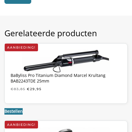
Gerelateerde producten
AANBIEDING!
BaByliss Pro Titanium Diamond Marcel Krultang
BAB2243TDE 25mm
OORSPRONKELIJKE
HUIDIGE
€
83,85
€
29,95
PRIJS
PRIJS
WAS:
IS:
€83,85.
€29,95.
Bestellen
AANBIEDING!