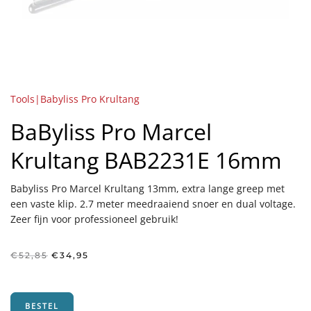
Tools|Babyliss Pro Krultang
BaByliss Pro Marcel
Krultang BAB2231E 16mm
Babyliss Pro Marcel Krultang 13mm, extra lange greep met
een vaste klip. 2.7 meter meedraaiend snoer en dual voltage.
Zeer fijn voor professioneel gebruik!
Oorspronkelijke
Huidige
€
52,85
€
34,95
prijs
prijs
was:
is:
€52,85.
€34,95.
BESTEL