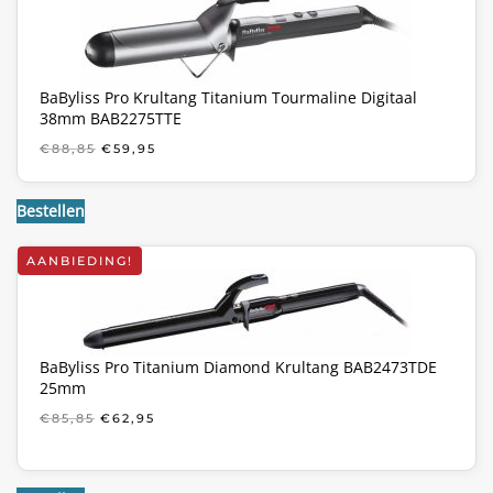
BaByliss Pro Krultang Titanium Tourmaline Digitaal
38mm BAB2275TTE
OORSPRONKELIJKE
HUIDIGE
€
88,85
€
59,95
PRIJS
PRIJS
WAS:
IS:
€88,85.
€59,95.
Bestellen
AANBIEDING!
BaByliss Pro Titanium Diamond Krultang BAB2473TDE
25mm
OORSPRONKELIJKE
HUIDIGE
€
85,85
€
62,95
PRIJS
PRIJS
WAS:
IS:
€85,85.
€62,95.