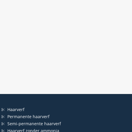
Haarverf
Permanente haarverf
Semi-permanente haarverf
Haarverf zonder ammonia