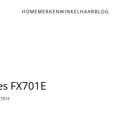
HOME
MERKEN
WINKEL
HAAR
BLOG
mes FX701E
X701E