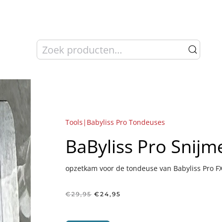
Zoeken
naar:
Tools|Babyliss Pro Tondeuses
BaByliss Pro Snij
opzetkam voor de tondeuse van Babyliss Pro F
Oorspronkelijke
Huidige
€
29,95
€
24,95
prijs
prijs
was:
is:
€29,95.
€24,95.