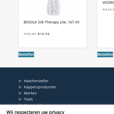
VOORD
€
245,
BIOSILK Silk Therapy Lite, 167 ml
OORSPRONKELIJKE
HUIDIGE
€
28,85
€
19,95
PRIJS
PRIJS
WAS:
IS:
€28,85.
€19,95.
Bestellen
Bestellen
Haarhersteller
Kappersproducten
Merken
Tools
Haarproblemen
Wij respecteren uw privacy