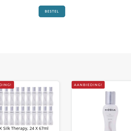
€29,85.
€14,95.
BESTEL
DING!
AANBIEDING!
K Silk Therapy, 24 X 67ml