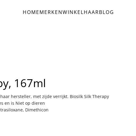
HOME
MERKEN
WINKEL
HAAR
BLOG
py, 167ml
haar hersteller, met zijde verrijkt. Biosilk Silk Therapy
s en is Niet op dieren
etrasiloxane, Dimethicon