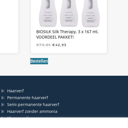
BIOSILK Silk Therapy, 3 x 167 ml,
VOORDEEL PAKKET!
KE
OORSPRONKELIJKE
HUIDIGE
€
70,85
€
42,95
PRIJS
PRIJS
WAS:
IS:
€70,85.
€42,95.
Bestellen
Haarverf
Permanente haarverf
Semi-permanente haarverf
Haarverf zonder ammonia
Kleurspoeling