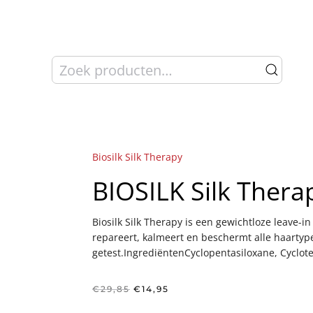
Zoeken
naar:
Biosilk Silk Therapy
BIOSILK Silk Thera
Biosilk Silk Therapy is een gewichtloze leave-in 
repareert, kalmeert en beschermt alle haartype
getest.IngrediëntenCyclopentasiloxane, Cyclot
Oorspronkelijke
Huidige
€
29,85
€
14,95
prijs
prijs
was:
is: