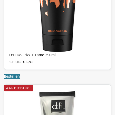
D:FI De-Frizz + Tame 250ml
OORSPRONKELIJKE
HUIDIGE
€
10,85
€
6,95
PRIJS
PRIJS
WAS:
IS:
€10,85.
€6,95.
Bestellen
AANBIEDING!