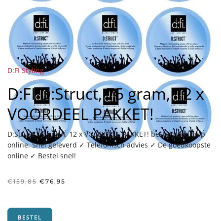
D:FI Styling
D:FI D:Struct, 75 gram, 12 x
VOORDEEL PAKKET!
D:Struct, 75 gram, 12 x VOORDEEL PAKKET! bestel goedkoop
online. Snel geleverd ✓ Telefonisch advies ✓ De goedkoopste
online ✓ Bestel snel!
Oorspronkelijke
Huidige
€
159,85
€
76,95
prijs
prijs
was:
is:
€159,85.
€76,95.
BESTEL