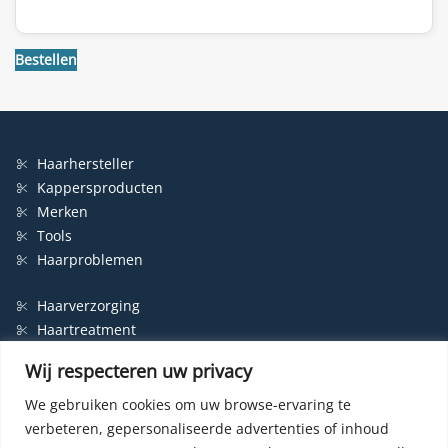
Bestellen
Haarhersteller
Kappersproducten
Merken
Tools
Haarproblemen
Haarverzorging
Haartreatment
Haarbescherming
Wij respecteren uw privacy
Styling
Shampoo
We gebruiken cookies om uw browse-ervaring te
verbeteren, gepersonaliseerde advertenties of inhoud
Haarverf