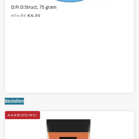
D:FI D:Struct, 75 gram
OORSPRONKELIJKE
HUIDIGE
€
14,85
€
6,95
PRIJS
PRIJS
WAS:
IS:
€14,85.
€6,95.
Bestellen
AANBIEDING!