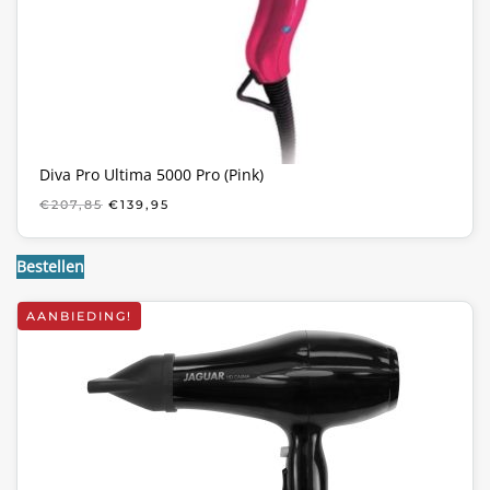
Diva Pro Ultima 5000 Pro (Pink)
OORSPRONKELIJKE
HUIDIGE
€
207,85
€
139,95
PRIJS
PRIJS
WAS:
IS:
€207,85.
€139,95.
Bestellen
AANBIEDING!