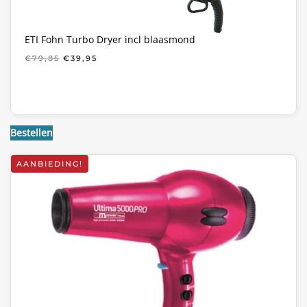
ETI Fohn Turbo Dryer incl blaasmond
OORSPRONKELIJKE
HUIDIGE
€
79,85
€
39,95
PRIJS
PRIJS
WAS:
IS:
€79,85.
€39,95.
Bestellen
AANBIEDING!