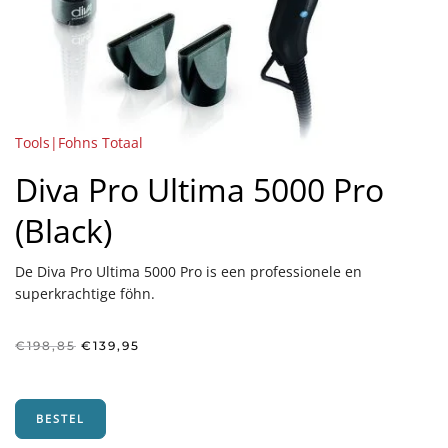
Tools|Fohns Totaal
Diva Pro Ultima 5000 Pro
(Black)
De Diva Pro Ultima 5000 Pro is een professionele en
superkrachtige föhn.
Oorspronkelijke
Huidige
€
198,85
€
139,95
prijs
prijs
was:
is:
€198,85.
€139,95.
BESTEL