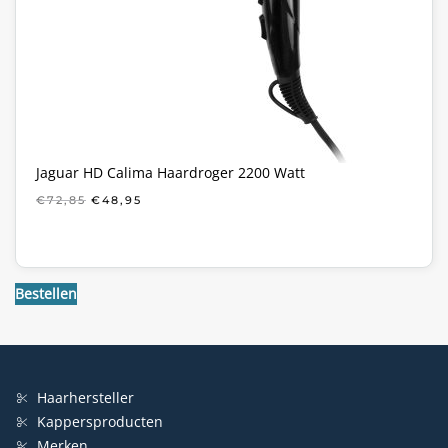
Jaguar HD Calima Haardroger 2200 Watt
OORSPRONKELIJKE
HUIDIGE
€
72,85
€
48,95
PRIJS
PRIJS
WAS:
IS:
€72,85.
€48,95.
Bestellen
Haarhersteller
Kappersproducten
Merken