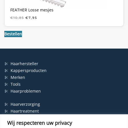
FEATHER Losse mesjes
OORSPRONKELIJKE
HUIDIGE
€
10,85
€
7,95
PRIJS
PRIJS
WAS:
IS:
€10,85.
€7,95.
Bestellen
Haarhersteller
Kappersproducten
Merken
Tools
Haarproblemen
Haarverzorging
Haartreatment
Haarbescherming
Wij respecteren uw privacy
Styling