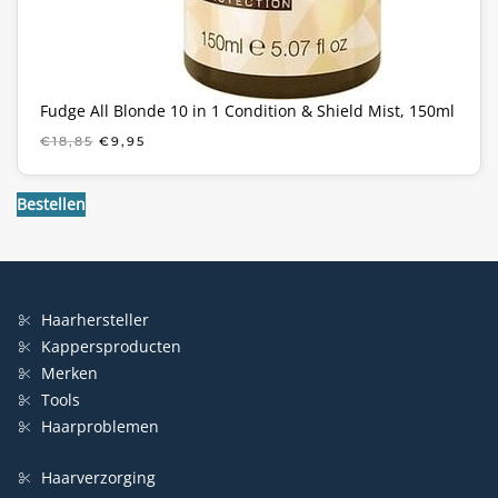
Fudge All Blonde 10 in 1 Condition & Shield Mist, 150ml
OORSPRONKELIJKE
HUIDIGE
€
18,85
€
9,95
PRIJS
PRIJS
WAS:
IS:
€18,85.
€9,95.
Bestellen
Haarhersteller
Kappersproducten
Merken
Tools
Haarproblemen
Haarverzorging