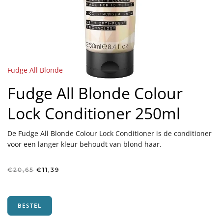
Fudge All Blonde
Fudge All Blonde Colour
Lock Conditioner 250ml
De Fudge All Blonde Colour Lock Conditioner is de conditioner
voor een langer kleur behoudt van blond haar.
Oorspronkelijke
Huidige
€
20,65
€
11,39
prijs
prijs
was:
is:
€20,65.
€11,39.
BESTEL