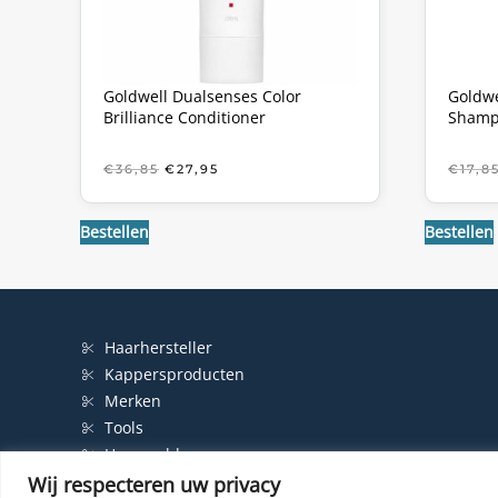
Goldwell Dualsenses Color
Goldwe
Brilliance Conditioner
Shamp
OORSPRONKELIJKE
HUIDIGE
€
36,85
€
27,95
€
17,8
PRIJS
PRIJS
WAS:
IS:
€36,85.
€27,95.
Bestellen
Bestellen
Haarhersteller
Kappersproducten
Merken
Tools
Haarproblemen
Wij respecteren uw privacy