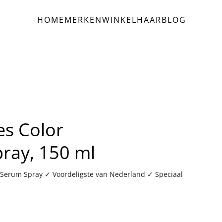
HOME
MERKEN
WINKEL
HAAR
BLOG
es Color
pray, 150 ml
ce Serum Spray ✓ Voordeligste van Nederland ✓ Speciaal