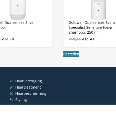
ll Dualsenses Silver
Goldwell Dualsenses Scalp
oo
Specialist Sensitive Foam
Shampoo, 250 ml
OORSPRONKELIJKE
HUIDIGE
OORSPRONKELIJ
HUIDIGE
5
€
10,45
€
17,85
€
10,65
PRIJS
PRIJS
PRIJS
PRIJS
WAS:
IS:
WAS:
IS:
€17,85.
€10,45.
€17,85.
€10,65.
Bestellen
Haarverzorging
Haartreatment
Haarbescherming
Styling
Shampoo