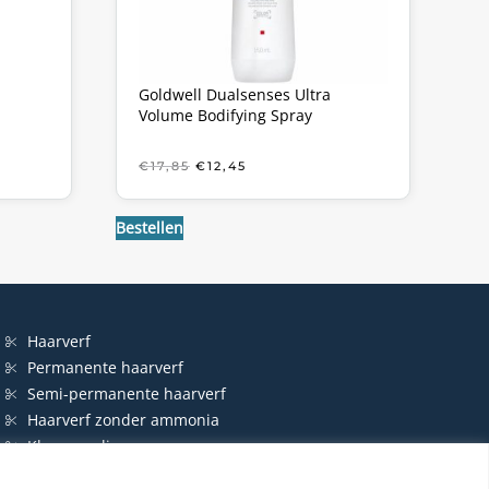
Goldwell Dualsenses Ultra
Volume Bodifying Spray
KE
OORSPRONKELIJKE
HUIDIGE
€
17,85
€
12,45
PRIJS
PRIJS
WAS:
IS:
€17,85.
€12,45.
Bestellen
Haarverf
Permanente haarverf
Semi-permanente haarverf
Haarverf zonder ammonia
Kleurspoeling