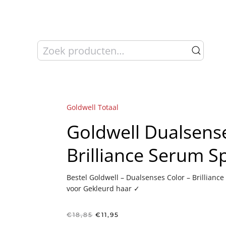
Zoeken
naar:
Goldwell Totaal
Goldwell Dualsens
Brilliance Serum S
Bestel Goldwell – Dualsenses Color – Brillian
voor Gekleurd haar ✓
Oorspronkelijke
Huidige
€
18,85
€
11,95
prijs
prijs