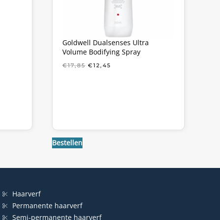
Goldwell Dualsenses Ultra
Volume Bodifying Spray
KE
OORSPRONKELIJKE
HUIDIGE
€
17,85
€
12,45
PRIJS
PRIJS
WAS:
IS:
€17,85.
€12,45.
Bestellen
Haarverf
Permanente haarverf
Semi-permanente haarverf