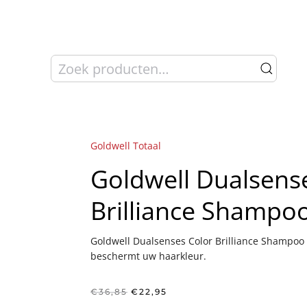
Zoeken
naar:
Goldwell Totaal
Goldwell Dualsens
Brilliance Shampo
Goldwell Dualsenses Color Brilliance Shampoo 
beschermt uw haarkleur.
Oorspronkelijke
Huidige
€
36,85
€
22,95
prijs
prijs