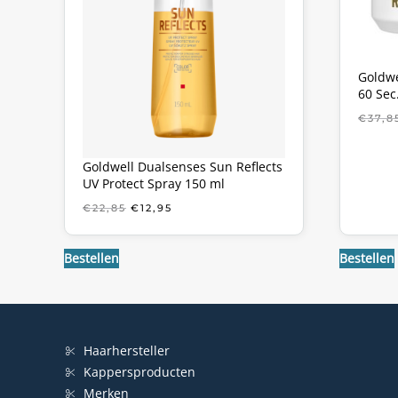
Goldwe
60 Sec
€
37,8
Goldwell Dualsenses Sun Reflects
UV Protect Spray 150 ml
OORSPRONKELIJKE
HUIDIGE
€
22,85
€
12,95
PRIJS
PRIJS
WAS:
IS:
€22,85.
€12,95.
Bestellen
Bestellen
Haarhersteller
Kappersproducten
Merken