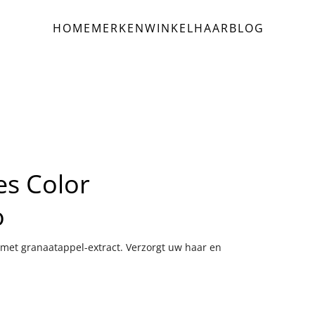
HOME
MERKEN
WINKEL
HAAR
BLOG
es Color
o
met granaatappel-extract. Verzorgt uw haar en