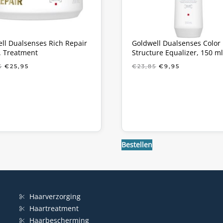
ll Dualsenses Rich Repair
Goldwell Dualsenses Color
. Treatment
Structure Equalizer, 150 ml
OORSPRONKELIJKE
HUIDIGE
OORSPRONKELIJ
HUIDIGE
5
€
25,95
€
23,85
€
9,95
PRIJS
PRIJS
PRIJS
PRIJS
WAS:
IS:
WAS:
IS:
€37,85.
€25,95.
€23,85.
€9,95.
Bestellen
Haarverzorging
Haartreatment
Haarbescherming