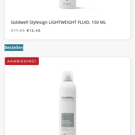
Goldwell Stylesign LIGHTWEIGHT FLUID, 150 ML
OORSPRONKELIJKE
HUIDIGE
€
17,85
€
12,45
PRIJS
PRIJS
WAS:
IS:
€17,85.
€12,45.
Bestellen
AANBIEDING!