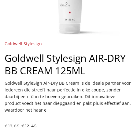
Goldwell Stylesign
Goldwell Stylesign AIR-DRY
BB CREAM 125ML
Goldwell StyleSign Air-Dry BB Cream is de ideale partner voor
iedereen die streeft naar perfectie in elke coupe, zonder
daarbij een föhn te hoeven gebruiken. Dit innovatieve
product voedt het haar diepgaand en pakt pluis effectief aan,
waardoor het haar e
Oorspronkelijke
Huidige
€
17,85
€
12,45
prijs
prijs
was:
is: