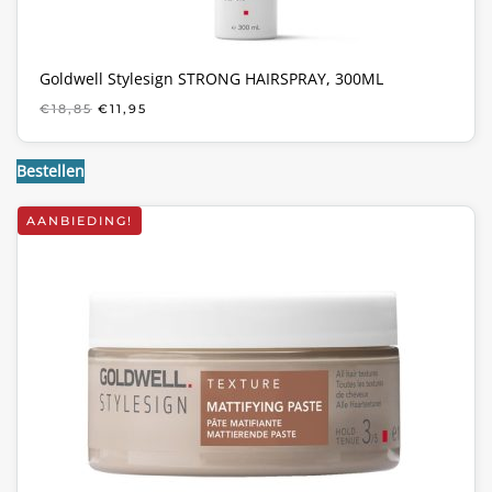
Goldwell Stylesign STRONG HAIRSPRAY, 300ML
OORSPRONKELIJKE
HUIDIGE
€
18,85
€
11,95
PRIJS
PRIJS
WAS:
IS:
€18,85.
€11,95.
Bestellen
AANBIEDING!