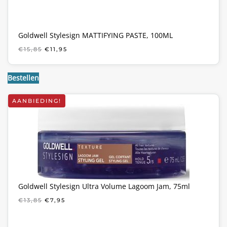
Goldwell Stylesign MATTIFYING PASTE, 100ML
OORSPRONKELIJKE
HUIDIGE
€
15,85
€
11,95
PRIJS
PRIJS
WAS:
IS:
€15,85.
€11,95.
Bestellen
AANBIEDING!
Goldwell Stylesign Ultra Volume Lagoom Jam, 75ml
OORSPRONKELIJKE
HUIDIGE
€
13,85
€
7,95
PRIJS
PRIJS
WAS:
IS:
€13,85.
€7,95.