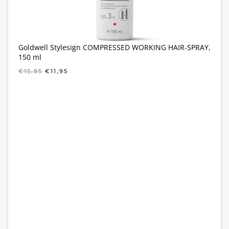
Goldwell Stylesign COMPRESSED WORKING HAIR-SPRAY,
150 ml
OORSPRONKELIJKE
HUIDIGE
€
15,85
€
11,95
PRIJS
PRIJS
WAS:
IS:
€15,85.
€11,95.