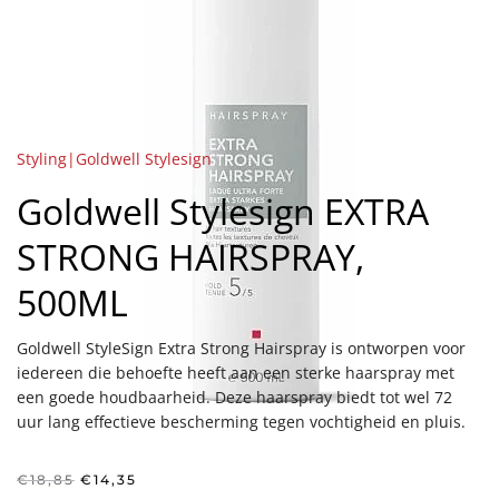
Styling|Goldwell Stylesign
Goldwell Stylesign EXTRA
STRONG HAIRSPRAY,
500ML
Goldwell StyleSign Extra Strong Hairspray is ontworpen voor
iedereen die behoefte heeft aan een sterke haarspray met
een goede houdbaarheid. Deze haarspray biedt tot wel 72
uur lang effectieve bescherming tegen vochtigheid en pluis.
Oorspronkelijke
Huidige
€
18,85
€
14,35
prijs
prijs