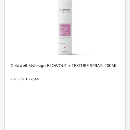
Goldwell Stylesign BLOWOUT + TEXTURE SPRAY, 200ML
OORSPRONKELIJKE
HUIDIGE
€
18,85
€
12,45
PRIJS
PRIJS
WAS:
IS:
€18,85.
€12,45.