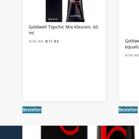
Goldwell Topchic Mix Kleuren, 60
ml
Goldwe
OORSPRONKELIJKE
HUIDIGE
€
16,85
€
11,95
equali
PRIJS
PRIJS
WAS:
IS:
€
18,8
€16,85.
€11,95.
Bestellen
Bestellen