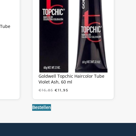
 Tube
KE
Goldwell Topchic Haircolor Tube
Violet Ash, 60 ml
OORSPRONKELIJKE
HUIDIGE
€
16,85
€
11,95
PRIJS
PRIJS
WAS:
IS:
€16,85.
€11,95.
Bestellen