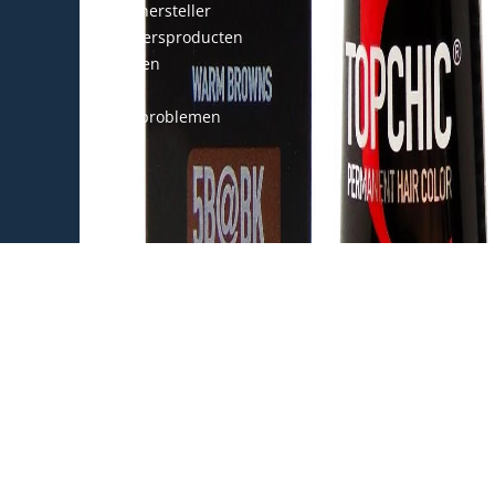
Haarhersteller
Kappersproducten
Merken
Tools
Haarproblemen