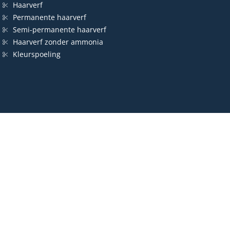
Haarverf
Permanente haarverf
Semi-permanente haarverf
Haarverf zonder ammonia
Kleurspoeling