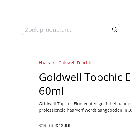
Zoeken
naar:
Haarverf|Goldwell Topchic
Goldwell Topchic 
60ml
Goldwell Topchic Elumenated geeft het haar ee
professionele haarverf wordt aangeboden in 30
Oorspronkelijke
Huidige
€
16,85
€
10,95
prijs
prijs