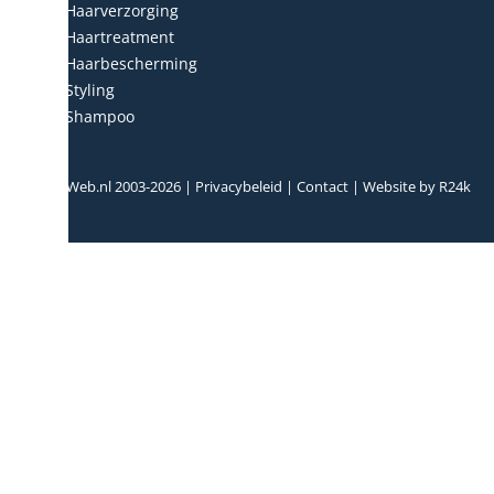
Haarverzorging
Haartreatment
Haarbescherming
Styling
Shampoo
© HairWeb.nl 2003-
2026
|
Privacybeleid
|
Contact
| Website by
R24k