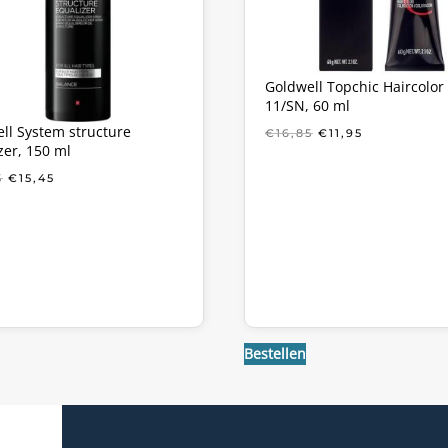
Goldwell Topchic Haircolor
11/SN, 60 ml
ll System structure
OORSPRONKELIJ
HUIDIGE
€
16,85
€
11,95
zer, 150 ml
PRIJS
PRIJS
WAS:
IS:
OORSPRONKELIJKE
HUIDIGE
5
€
15,45
€16,85.
€11,95.
PRIJS
PRIJS
WAS:
IS:
€18,85.
€15,45.
Bestellen