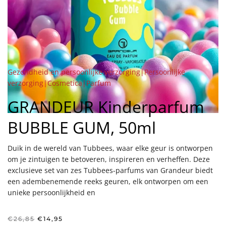
Gezondheid en persoonlijke verzorging|Persoonlijke
verzorging|Cosmetica|Parfum
GRANDEUR Kinderparfum
BUBBLE GUM, 50ml
Duik in de wereld van Tubbees, waar elke geur is ontworpen
om je zintuigen te betoveren, inspireren en verheffen. Deze
exclusieve set van zes Tubbees-parfums van Grandeur biedt
een adembenemende reeks geuren, elk ontworpen om een
unieke persoonlijkheid en
Oorspronkelijke
Huidige
€
26,85
€
14,95