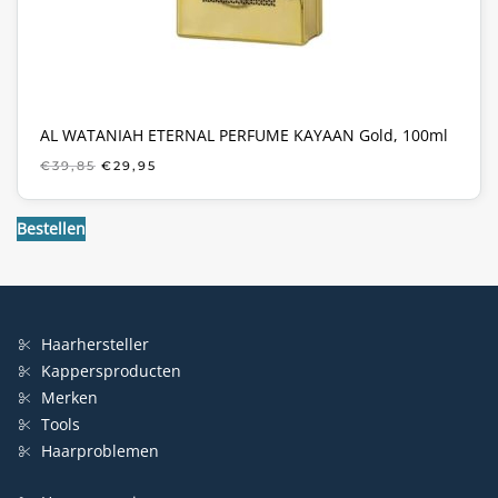
AL WATANIAH ETERNAL PERFUME KAYAAN Gold, 100ml
OORSPRONKELIJKE
HUIDIGE
€
39,85
€
29,95
PRIJS
PRIJS
WAS:
IS:
€39,85.
€29,95.
Bestellen
Haarhersteller
Kappersproducten
Merken
Tools
Haarproblemen