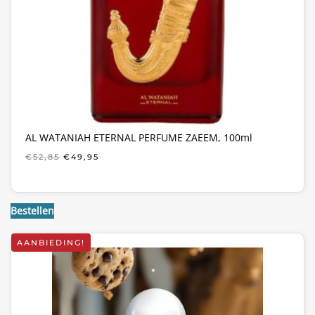
AL WATANIAH ETERNAL PERFUME ZAEEM, 100ml
OORSPRONKELIJKE
HUIDIGE
€
52,85
€
49,95
PRIJS
PRIJS
WAS:
IS:
€52,85.
€49,95.
Bestellen
AANBIEDING!