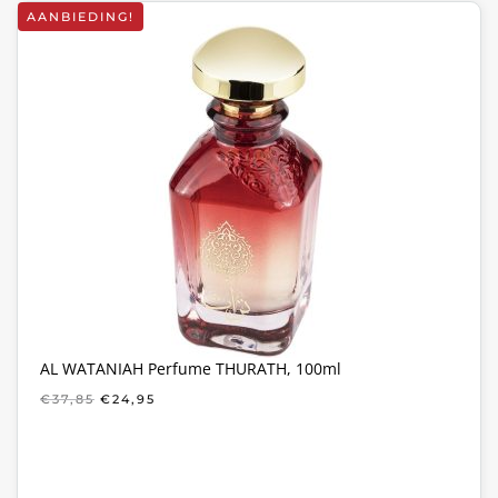
AANBIEDING!
AL WATANIAH Perfume THURATH, 100ml
OORSPRONKELIJKE
HUIDIGE
€
37,85
€
24,95
PRIJS
PRIJS
WAS:
IS:
€37,85.
€24,95.