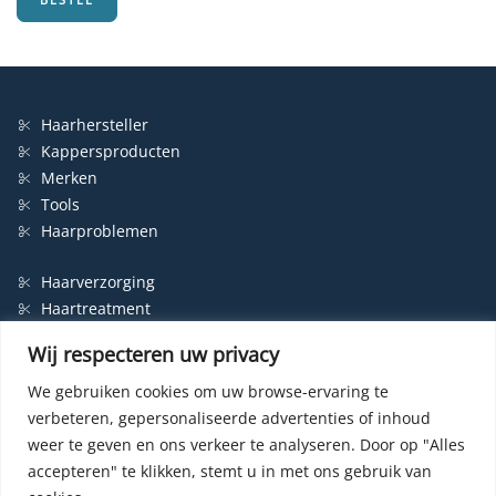
Haarhersteller
Kappersproducten
Merken
Tools
Haarproblemen
Haarverzorging
Haartreatment
Haarbescherming
Wij respecteren uw privacy
Styling
Shampoo
We gebruiken cookies om uw browse-ervaring te
verbeteren, gepersonaliseerde advertenties of inhoud
Haarverf
weer te geven en ons verkeer te analyseren.
Door op "Alles
Permanente haarverf
accepteren" te klikken, stemt u in met ons gebruik van
Semi-permanente haarverf