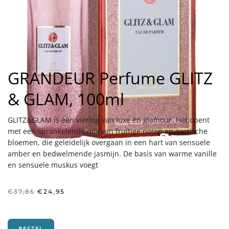
GRANDEUR Perfume GLITZ
& GLAM, 100ml
GLITZ&GLAM is een viering van luxe en glamour. Het opent
met een sprankelende mix van fruitige noten en exotische
bloemen, die geleidelijk overgaan in een hart van sensuele
amber en bedwelmende jasmijn. De basis van warme vanille
en sensuele muskus voegt
Oorspronkelijke
Huidige
€
37,85
€
24,95
prijs
prijs
was:
is:
€37,85.
€24,95.
BESTEL