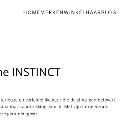
HOME
MERKEN
WINKEL
HAAR
BLOG
e INSTINCT
ieuze en verleidelijke geur die de zintuigen betovert
taanbare aantrekkingskracht. Met zijn intrigerende
eze geur een gevo