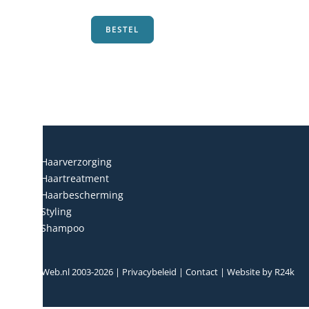
was:
is:
€37,85.
€24,95.
BESTEL
Haarverzorging
Haartreatment
Haarbescherming
Styling
Shampoo
© HairWeb.nl 2003-
2026
|
Privacybeleid
|
Contact
| Website by
R24k