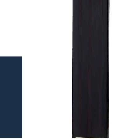
Haarhersteller
Kappersproducten
Merken
Tools
Haarproblemen