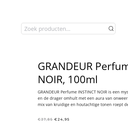
Zoeken
naar:
GRANDEUR Perfum
NOIR, 100ml
GRANDEUR Perfume INSTINCT NOIR is een myster
en de drager omhult met een aura van onweers
mix van kruidige en houtachtige tonen roept d
Oorspronkelijke
Huidige
€
37,85
€
24,95
prijs
prijs