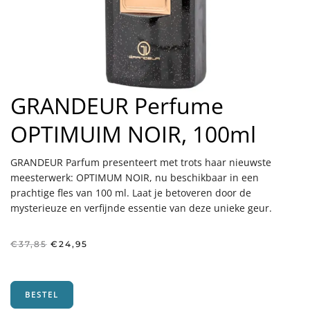
GRANDEUR Perfume
OPTIMUIM NOIR, 100ml
GRANDEUR Parfum presenteert met trots haar nieuwste
meesterwerk: OPTIMUM NOIR, nu beschikbaar in een
prachtige fles van 100 ml. Laat je betoveren door de
mysterieuze en verfijnde essentie van deze unieke geur.
Oorspronkelijke
Huidige
€
37,85
€
24,95
prijs
prijs
was:
is:
€37,85.
€24,95.
BESTEL