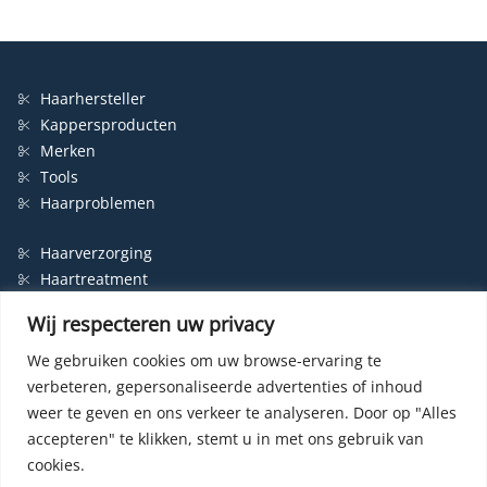
Haarhersteller
Kappersproducten
Merken
Tools
Haarproblemen
Haarverzorging
Haartreatment
Haarbescherming
Wij respecteren uw privacy
Styling
Shampoo
We gebruiken cookies om uw browse-ervaring te
verbeteren, gepersonaliseerde advertenties of inhoud
Haarverf
weer te geven en ons verkeer te analyseren.
Door op "Alles
Permanente haarverf
accepteren" te klikken, stemt u in met ons gebruik van
Semi-permanente haarverf
cookies.
Haarverf zonder ammonia