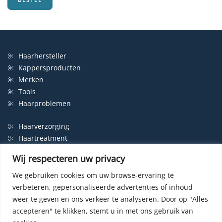
Haarhersteller
Kappersproducten
Merken
Tools
Haarproblemen
Haarverzorging
Haartreatment
Haarbescherming
Wij respecteren uw privacy
Styling
Shampoo
We gebruiken cookies om uw browse-ervaring te
verbeteren, gepersonaliseerde advertenties of inhoud
Haarverf
weer te geven en ons verkeer te analyseren.
Door op "Alles
Permanente haarverf
accepteren" te klikken, stemt u in met ons gebruik van
Semi-permanente haarverf