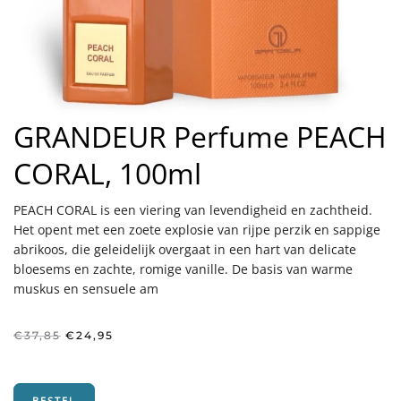
GRANDEUR Perfume PEACH
CORAL, 100ml
PEACH CORAL is een viering van levendigheid en zachtheid.
Het opent met een zoete explosie van rijpe perzik en sappige
abrikoos, die geleidelijk overgaat in een hart van delicate
bloesems en zachte, romige vanille. De basis van warme
muskus en sensuele am
Oorspronkelijke
Huidige
€
37,85
€
24,95
prijs
prijs
was:
is:
€37,85.
€24,95.
BESTEL