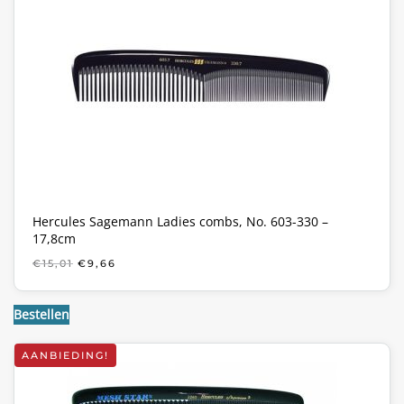
Hercules Sagemann Ladies combs, No. 603-330 –
17,8cm
OORSPRONKELIJKE
HUIDIGE
€
15,01
€
9,66
PRIJS
PRIJS
WAS:
IS:
€15,01.
€9,66.
Bestellen
AANBIEDING!