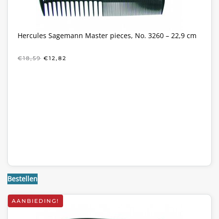
Hercules Sagemann Master pieces, No. 3260 – 22,9 cm
OORSPRONKELIJKE
HUIDIGE
€
18,59
€
12,82
PRIJS
PRIJS
WAS:
IS:
€18,59.
€12,82.
Bestellen
AANBIEDING!