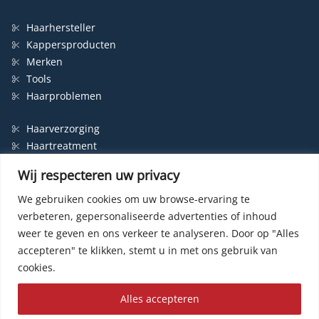
Haarhersteller
Kappersproducten
Merken
Tools
Haarproblemen
Haarverzorging
Haartreatment
Haarbescherming
Wij respecteren uw privacy
Styling
Shampoo
We gebruiken cookies om uw browse-ervaring te
verbeteren, gepersonaliseerde advertenties of inhoud
Haarverf
weer te geven en ons verkeer te analyseren.
Door op "Alles
Permanente haarverf
accepteren" te klikken, stemt u in met ons gebruik van
Semi-permanente haarverf
cookies.
Haarverf zonder ammonia
Kleurspoeling
Alles accepteren