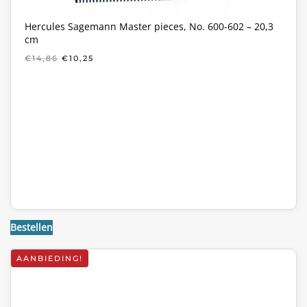
Hercules Sagemann Master pieces, No. 600-602 – 20,3
cm
OORSPRONKELIJKE
HUIDIGE
€
14,86
€
10,25
PRIJS
PRIJS
WAS:
IS:
€14,86.
€10,25.
Bestellen
AANBIEDING!