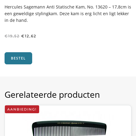
Hercules Sagemann Anti Statische Kam, No. 13620 – 17,8cm is
een geweldige stylingkam. Deze kam is erg licht en ligt lekker
in de hand.
Oorspronkelijke
Huidige
€
19,52
€
12,62
prijs
prijs
was:
is:
€19,52.
€12,62.
BESTEL
Gerelateerde producten
AANBIEDING!