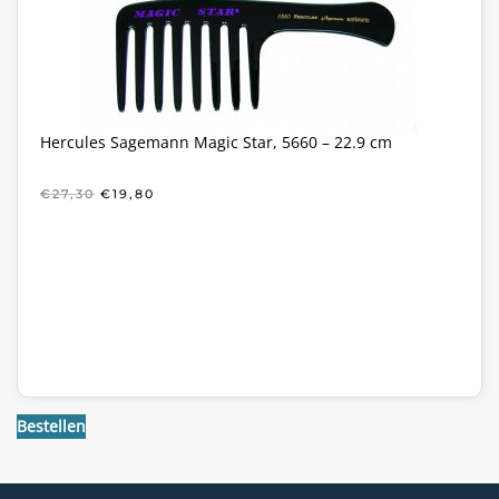
Hercules Sagemann Magic Star, 5660 – 22.9 cm
OORSPRONKELIJKE
HUIDIGE
€
27,30
€
19,80
PRIJS
PRIJS
WAS:
IS:
€27,30.
€19,80.
Bestellen