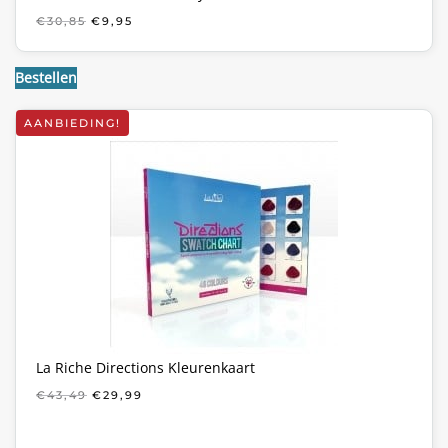
OORSPRONKELIJKE
HUIDIGE
€
30,85
€
9,95
PRIJS
PRIJS
WAS:
IS:
€30,85.
€9,95.
Bestellen
AANBIEDING!
La Riche Directions Kleurenkaart
OORSPRONKELIJKE
HUIDIGE
€
43,49
€
29,99
PRIJS
PRIJS
WAS:
IS:
€43,49.
€29,99.