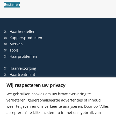
Bestellen
Haarhersteller
Kappersproducten
Merken
Tools
Haarproblemen
Haarverzorging
Haartreatment
Haarbescherming
Wij respecteren uw privacy
Styling
Shampoo
We gebruiken cookies om uw browse-ervaring te
verbeteren, gepersonaliseerde advertenties of inhoud
Haarverf
weer te geven en ons verkeer te analyseren.
Door op "Alles
Permanente haarverf
accepteren" te klikken, stemt u in met ons gebruik van