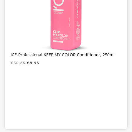
ICE-Professional KEEP MY COLOR Conditioner, 250ml
OORSPRONKELIJKE
HUIDIGE
€
30,85
€
9,95
PRIJS
PRIJS
WAS:
IS:
€30,85.
€9,95.