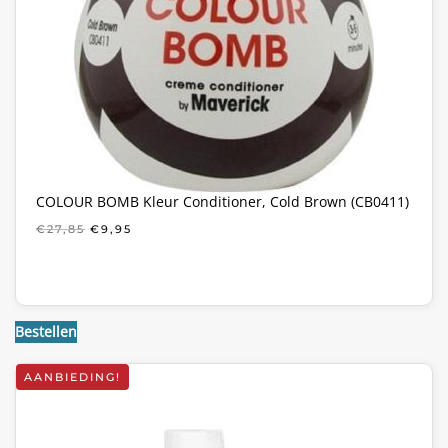
COLOUR BOMB Kleur Conditioner, Cold Brown (CB0411)
OORSPRONKELIJKE
HUIDIGE
€
27,85
€
9,95
PRIJS
PRIJS
WAS:
IS:
€27,85.
€9,95.
Bestellen
AANBIEDING!