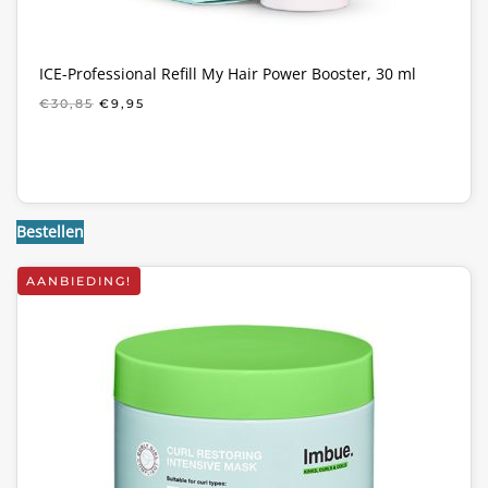
ICE-Professional Refill My Hair Power Booster, 30 ml
OORSPRONKELIJKE
HUIDIGE
€
30,85
€
9,95
PRIJS
PRIJS
WAS:
IS:
€30,85.
€9,95.
Bestellen
AANBIEDING!