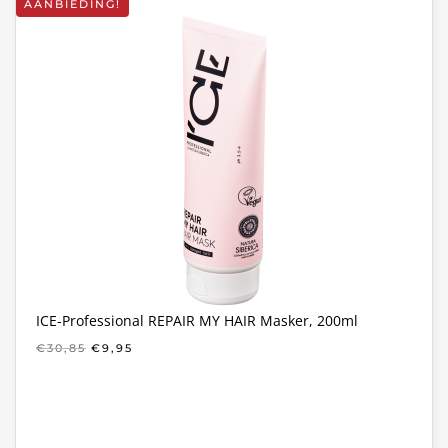
AANBIEDING!
ICE-Professional REPAIR MY HAIR Masker, 200ml
OORSPRONKELIJKE
HUIDIGE
€
30,85
€
9,95
PRIJS
PRIJS
WAS:
IS:
€30,85.
€9,95.