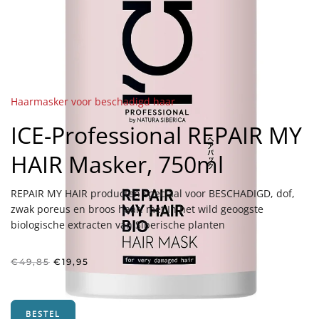
Haarmasker voor beschadigd haar
ICE-Professional REPAIR MY
HAIR Masker, 750ml
REPAIR MY HAIR producten speciaal voor BESCHADIGD, dof,
zwak poreus en broos haar. met In het wild geoogste
biologische extracten van Siberische planten
Oorspronkelijke
Huidige
€
49,85
€
19,95
prijs
prijs
was:
is:
€49,85.
€19,95.
BESTEL