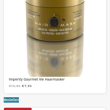
Imperity Gourmet Vie Haarmasker
OORSPRONKELIJKE
HUIDIGE
€
10,85
€
7,95
PRIJS
PRIJS
WAS:
IS:
€10,85.
€7,95.
Bestellen