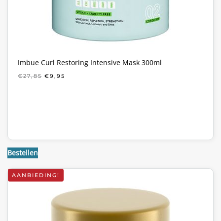
Imbue Curl Restoring Intensive Mask 300ml
OORSPRONKELIJKE
HUIDIGE
€
27,85
€
9,95
PRIJS
PRIJS
WAS:
IS:
€27,85.
€9,95.
Bestellen
AANBIEDING!