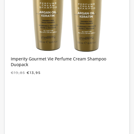
Imperity Gourmet Vie Perfume Cream Shampoo
Duopack
OORSPRONKELIJKE
HUIDIGE
€
19,85
€
13,95
PRIJS
PRIJS
WAS:
IS:
€19,85.
€13,95.