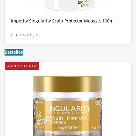
Imperity Singularity Scalp Protector Mousse, 100ml
OORSPRONKELIJKE
HUIDIGE
€
16,85
€
9,95
PRIJS
PRIJS
WAS:
IS:
€16,85.
€9,95.
Bestellen
AANBIEDING!