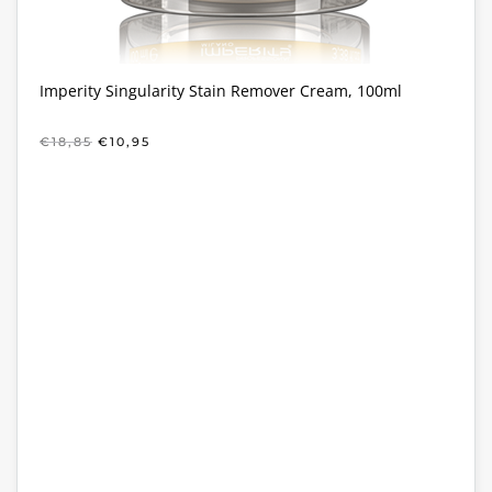
Imperity Singularity Stain Remover Cream, 100ml
OORSPRONKELIJKE
HUIDIGE
€
18,85
€
10,95
PRIJS
PRIJS
WAS:
IS:
€18,85.
€10,95.