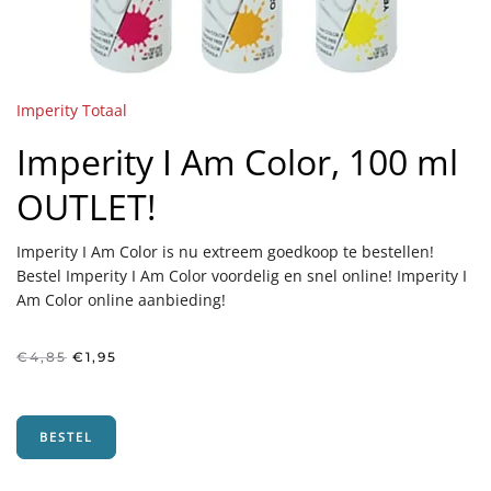
Imperity Totaal
Imperity I Am Color, 100 ml
OUTLET!
Imperity I Am Color is nu extreem goedkoop te bestellen!
Bestel Imperity I Am Color voordelig en snel online! Imperity I
Am Color online aanbieding!
Oorspronkelijke
Huidige
€
4,85
€
1,95
prijs
prijs
was:
is:
€4,85.
€1,95.
BESTEL