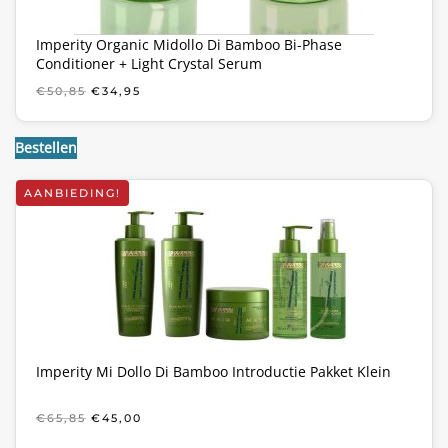
Imperity Organic Midollo Di Bamboo Bi-Phase
Conditioner + Light Crystal Serum
OORSPRONKELIJKE
HUIDIGE
€
50,85
€
34,95
PRIJS
PRIJS
WAS:
IS:
€50,85.
€34,95.
Bestellen
AANBIEDING!
Imperity Mi Dollo Di Bamboo Introductie Pakket Klein
OORSPRONKELIJKE
HUIDIGE
€
65,85
€
45,00
PRIJS
PRIJS