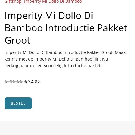
Giftshop|Imperity Mi Dollo Di Bamboo
Imperity Mi Dollo Di
Bamboo Introductie Pakket
Groot
Imperity Mi Dollo Di Bamboo Introductie Pakket Groot. Maak
kennis met de Imperity Mi Dollo Di Bamboo lijn. Nu
verkrijgbaar in een voordelig Introductie pakket.
Oorspronkelijke
Huidige
€
105,85
€
72,95
prijs
prijs
was:
is:
€105,85.
€72,95.
BESTEL