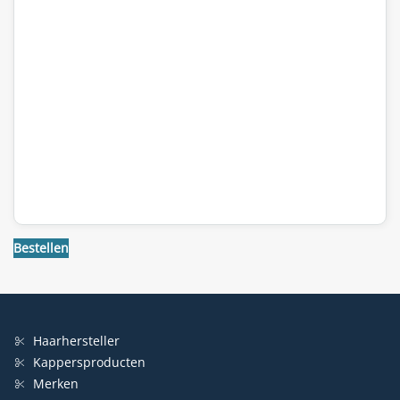
WAS:
IS:
€65,85.
€45,00.
Bestellen
Haarhersteller
Kappersproducten
Merken