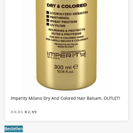
Imperity Milano Dry And Colored Hair Balsam, OUTLET!
OORSPRONKELIJKE
HUIDIGE
€
8,85
€
2,99
PRIJS
PRIJS
WAS:
IS:
€8,85.
€2,99.
Bestellen