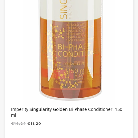
Imperity Singularity Golden Bi-Phase Conditioner, 150
ml
OORSPRONKELIJKE
HUIDIGE
€
16,24
€
11,20
PRIJS
PRIJS
WAS:
IS: