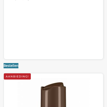
PRIJS
PRIJS
WAS:
IS:
€28,93.
€19,95.
Bestellen
AANBIEDING!