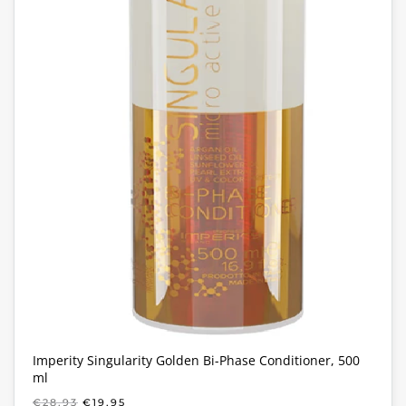
Imperity Singularity Golden Bi-Phase Conditioner, 500
ml
OORSPRONKELIJKE
HUIDIGE
€
28,93
€
19,95