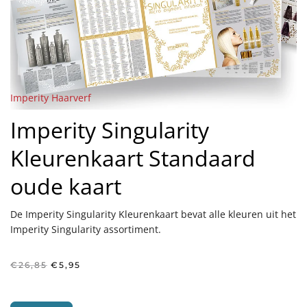
Imperity Haarverf
Imperity Singularity
Kleurenkaart Standaard
oude kaart
De Imperity Singularity Kleurenkaart bevat alle kleuren uit het
Imperity Singularity assortiment.
Oorspronkelijke
Huidige
€
26,85
€
5,95
prijs
prijs
was:
is:
€26,85.
€5,95.