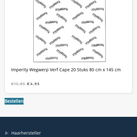
Imperity Wegwerp Verf Cape 20 Stuks 80 cm x 145 cm
OORSPRONKELIJKE
HUIDIGE
€
15,85
€
4,95
PRIJS
PRIJS
WAS:
IS:
€15,85.
€4,95.
Bestellen
Haarhersteller