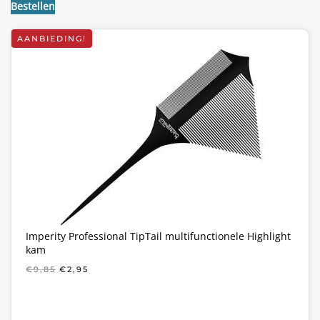
Bestellen
AANBIEDING!
Imperity Professional TipTail multifunctionele Highlight
kam
OORSPRONKELIJKE
HUIDIGE
€
9,85
€
2,95
PRIJS
PRIJS
WAS:
IS:
€9,85.
€2,95.