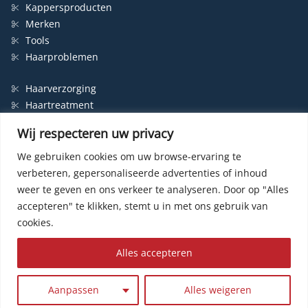
Kappersproducten
Merken
Tools
Haarproblemen
Haarverzorging
Haartreatment
Haarbescherming
Wij respecteren uw privacy
Styling
Shampoo
We gebruiken cookies om uw browse-ervaring te
verbeteren, gepersonaliseerde advertenties of inhoud
Haarverf
weer te geven en ons verkeer te analyseren.
Door op "Alles
Permanente haarverf
accepteren" te klikken, stemt u in met ons gebruik van
Semi-permanente haarverf
cookies.
Haarverf zonder ammonia
Kleurspoeling
Alles accepteren
© HairWeb.nl 2003-
2026
|
Privacybeleid
|
Contact
| Website by
R24k
Aanpassen
Alles weigeren