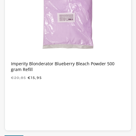
Imperity Blonderator Blueberry Bleach Powder 500
gram Refill
OORSPRONKELIJKE
HUIDIGE
€
20,85
€
15,95
PRIJS
PRIJS
WAS:
IS:
€20,85.
€15,95.