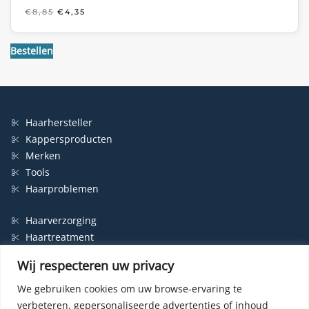
OORSPRONKELIJKE
HUIDIGE
€
8,85
€
4,35
PRIJS
PRIJS
WAS:
IS:
€8,85.
€4,35.
Bestellen
Haarhersteller
Kappersproducten
Merken
Tools
Haarproblemen
Haarverzorging
Haartreatment
Haarbescherming
Wij respecteren uw privacy
Styling
Shampoo
We gebruiken cookies om uw browse-ervaring te
verbeteren, gepersonaliseerde advertenties of inhoud