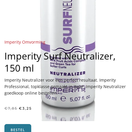
Imperity Omvorming
Imperity Surf Neutralizer,
150 ml
Imperity Neutralizer voor een perfect resultaat. Imperity
Professional, topklasse gemaakt in Italië. Imperity Neutralizer
goedkoop online bestellen.
Oorspronkelijke
Huidige
€
7,85
€
3,25
prijs
prijs
was:
is:
€7,85.
€3,25.
BESTEL