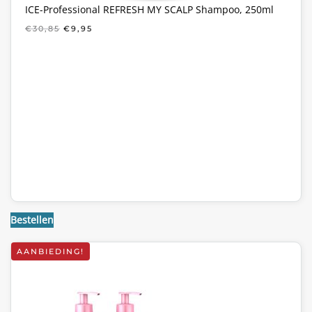
ICE-Professional REFRESH MY SCALP Shampoo, 250ml
OORSPRONKELIJKE
HUIDIGE
€
30,85
€
9,95
PRIJS
PRIJS
WAS:
IS:
€30,85.
€9,95.
Bestellen
AANBIEDING!