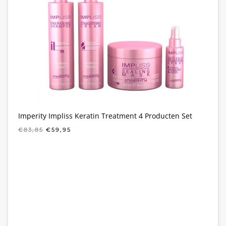
Imperity Impliss Keratin Treatment 4 Producten Set
OORSPRONKELIJKE
HUIDIGE
€
83,85
€
59,95
PRIJS
PRIJS
WAS:
IS:
€83,85.
€59,95.