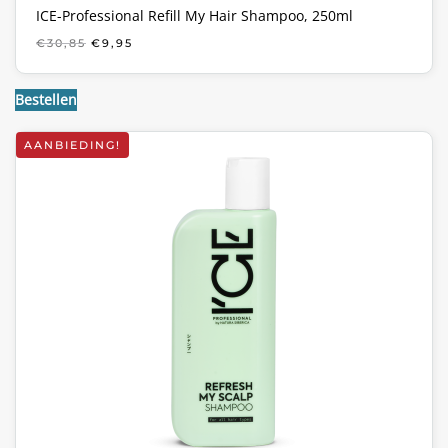
ICE-Professional Refill My Hair Shampoo, 250ml
OORSPRONKELIJKE
HUIDIGE
€
30,85
€
9,95
PRIJS
PRIJS
WAS:
IS:
€30,85.
€9,95.
Bestellen
AANBIEDING!