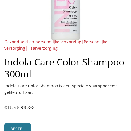
Gezondheid en persoonlijke verzorging|Persoonlijke
verzorging|Haarverzorging
Indola Care Color Shampoo
300ml
Indola Care Color Shampoo is een speciale shampoo voor
gekleurd haar.
Oorspronkelijke
Huidige
€
13,49
€
9,00
prijs
prijs
was:
is:
€13,49.
€9,00.
BESTEL