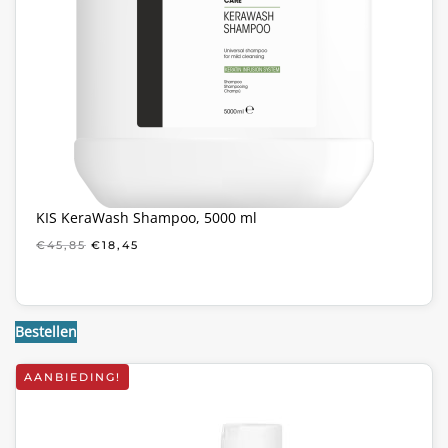
KIS KeraWash Shampoo, 5000 ml
OORSPRONKELIJKE
HUIDIGE
€
45,85
€
18,45
PRIJS
PRIJS
WAS:
IS:
€45,85.
€18,45.
Bestellen
AANBIEDING!