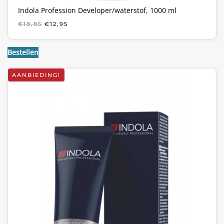
Indola Profession Developer/waterstof, 1000 ml
OORSPRONKELIJKE
HUIDIGE
€
18,85
€
12,95
PRIJS
PRIJS
WAS:
IS:
€18,85.
€12,95.
Bestellen
AANBIEDING!