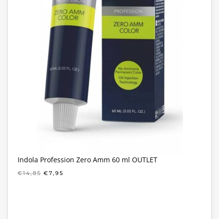
Indola Profession Zero Amm 60 ml OUTLET
OORSPRONKELIJKE
HUIDIGE
€
14,85
€
7,95
PRIJS
PRIJS
WAS:
IS:
€14,85.
€7,95.