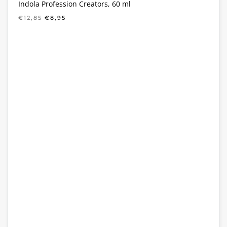
Indola Profession Creators, 60 ml
OORSPRONKELIJKE
HUIDIGE
€
12,85
€
8,95
PRIJS
PRIJS
WAS:
IS:
€12,85.
€8,95.