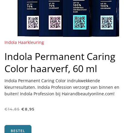
Indola Haarkleuring
Indola Permanent Caring
Color haarverf, 60 ml
Indola Permanent Caring Color indrukwekkende
kleurresultaten. Indola Profession verzorgt van binnen en
buiten! Indola Profession bij Hairandbeautyonline.com!
Oorspronkelijke
Huidige
€
14,85
€
8,95
prijs
prijs
was:
is:
€14,85.
€8,95.
BESTEL