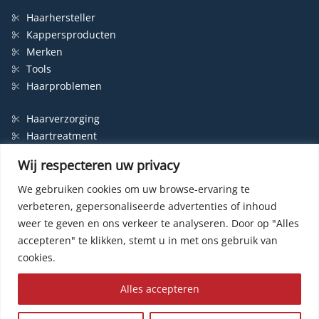
Haarhersteller
Kappersproducten
Merken
Tools
Haarproblemen
Haarverzorging
Haartreatment
Haarbescherming
Wij respecteren uw privacy
Styling
Shampoo
We gebruiken cookies om uw browse-ervaring te
verbeteren, gepersonaliseerde advertenties of inhoud
Haarverf
weer te geven en ons verkeer te analyseren.
Door op "Alles
Permanente haarverf
accepteren" te klikken, stemt u in met ons gebruik van
Semi-permanente haarverf
cookies.
Haarverf zonder ammonia
Kleurspoeling
Alles accepteren
© HairWeb.nl 2003-
2026
|
Privacybeleid
|
Contact
| Website by
R24k