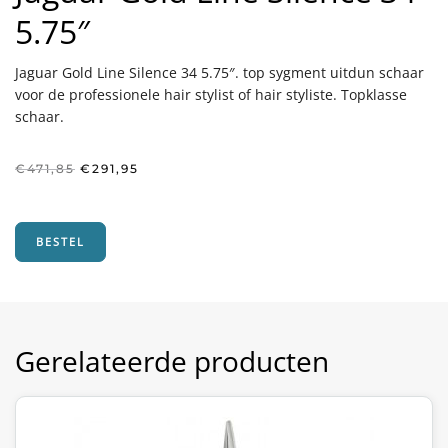
5.75″
Jaguar Gold Line Silence 34 5.75″. top sygment uitdun schaar
voor de professionele hair stylist of hair styliste. Topklasse
schaar.
Oorspronkelijke
Huidige
€
471,85
€
291,95
prijs
prijs
was:
is:
€471,85.
€291,95.
BESTEL
Gerelateerde producten