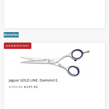
Bestellen
AANBIEDING!
Jaguar GOLD LINE, Diamond E,
OORSPRONKELIJKE
HUIDIGE
€
330,85
€
237,95
PRIJS
PRIJS
WAS:
IS:
€330,85.
€237,95.