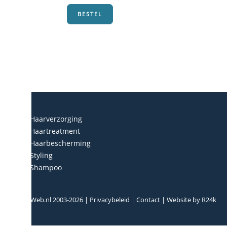
BESTEL
Haarverzorging
Haartreatment
Haarbescherming
Styling
Shampoo
© HairWeb.nl 2003-
2026
|
Privacybeleid
|
Contact
| Website by
R24k