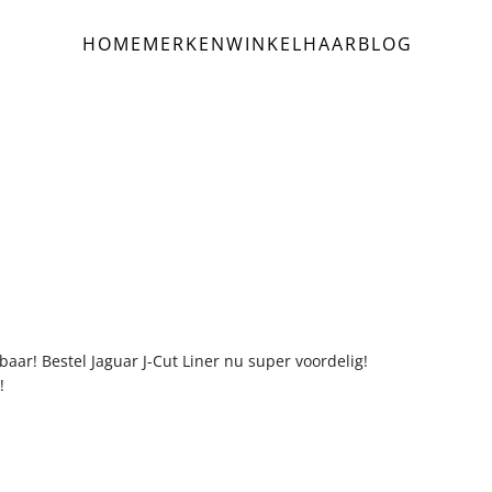
HOME
MERKEN
WINKEL
HAAR
BLOG
baar! Bestel Jaguar J-Cut Liner nu super voordelig!
!