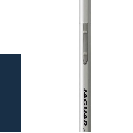
Haarhersteller
Kappersproducten
Merken
Tools
Haarproblemen