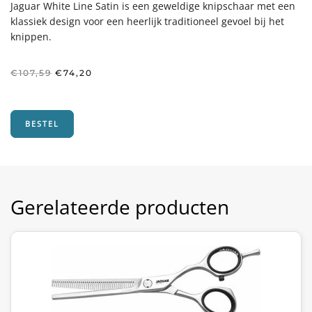
Jaguar White Line Satin is een geweldige knipschaar met een
klassiek design voor een heerlijk traditioneel gevoel bij het
knippen.
Oorspronkelijke
Huidige
€
107,59
€
74,20
prijs
prijs
was:
is:
€107,59.
€74,20.
BESTEL
Gerelateerde producten