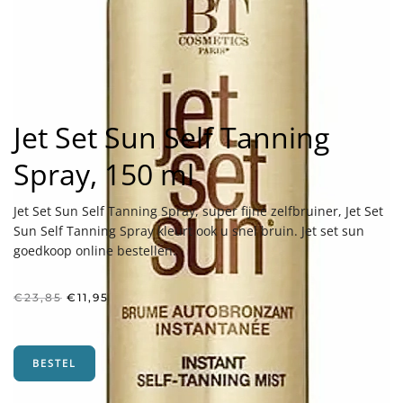
Jet Set Sun Self Tanning
Spray, 150 ml
Jet Set Sun Self Tanning Spray, super fijne zelfbruiner, Jet Set
Sun Self Tanning Spray kleurt ook u snel bruin. Jet set sun
goedkoop online bestellen.
Oorspronkelijke
Huidige
€
23,85
€
11,95
prijs
prijs
was:
is:
€23,85.
€11,95.
BESTEL