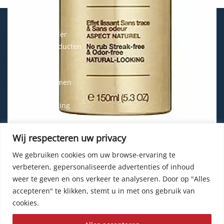
Haarhersteller
Kappersproducten
Merken
Tools
Haarproblemen
Haarverzorging
Haartreatment
Haarbescherming
Wij respecteren uw privacy
Styling
Shampoo
We gebruiken cookies om uw browse-ervaring te
verbeteren, gepersonaliseerde advertenties of inhoud
Haarverf
weer te geven en ons verkeer te analyseren.
Door op "Alles
Permanente haarverf
accepteren" te klikken, stemt u in met ons gebruik van
Semi-permanente haarverf
cookies.
Haarverf zonder ammonia