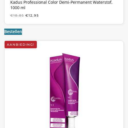
Kadus Professional Color Demi-Permanent Waterstof,
1000 ml
OORSPRONKELIJKE
HUIDIGE
€
18,85
€
12,95
PRIJS
PRIJS
WAS:
IS:
€18,85.
€12,95.
Bestellen
AANBIEDING!