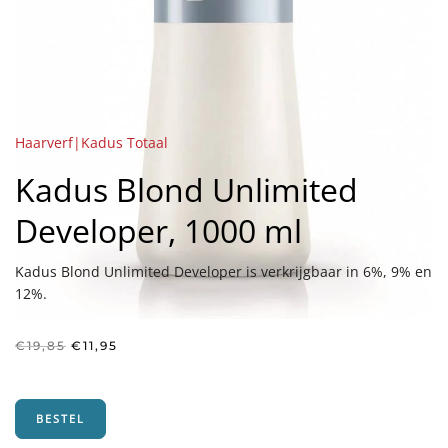
Haarverf|Kadus Totaal
Kadus Blond Unlimited
Developer, 1000 ml
Kadus Blond Unlimited Developer is verkrijgbaar in 6%, 9% en
12%.
Oorspronkelijke
Huidige
€
19,85
€
11,95
prijs
prijs
was:
is:
€19,85.
€11,95.
BESTEL