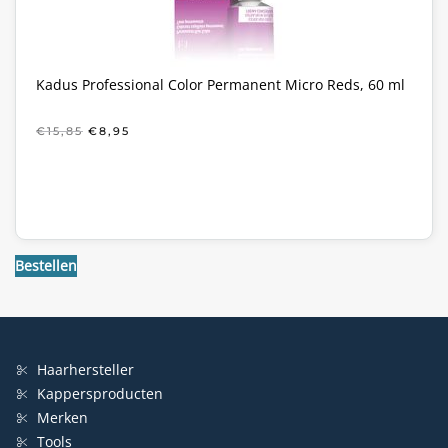
Kadus Professional Color Permanent Micro Reds, 60 ml
OORSPRONKELIJKE
HUIDIGE
€
15,85
€
8,95
PRIJS
PRIJS
WAS:
IS:
€15,85.
€8,95.
Bestellen
Haarhersteller
Kappersproducten
Merken
Tools