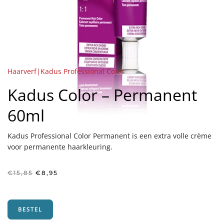
Haarverf|Kadus Professional Color
Kadus Color – Permanent
60ml
Kadus Professional Color Permanent is een extra volle crème
voor permanente haarkleuring.
Oorspronkelijke
Huidige
€
15,85
€
8,95
prijs
prijs
was:
is:
€15,85.
€8,95.
BESTEL