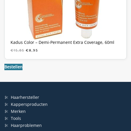
Kadus Color – Demi-Permanent Extra Coverage, 60ml
OORSPRONKELIJKE
HUIDIGE
€
15,85
€
8,95
PRIJS
PRIJS
WAS:
IS:
€15,85.
€8,95.
Bestellen
Haarhersteller
Kappersproducten
Merken
Tools
Haarproblemen