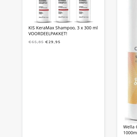
KIS KeraMax Shampoo, 3 x 300 ml
VOORDEELPAKKET!
OORSPRONKELIJKE
HUIDIGE
€
65,85
€
29,95
PRIJS
PRIJS
WAS:
IS:
€65,85.
€29,95.
Wella 
1000m