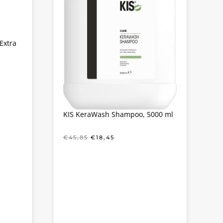
Extra
KE
KIS KeraWash Shampoo, 5000 ml
OORSPRONKELIJKE
HUIDIGE
€
45,85
€
18,45
PRIJS
PRIJS
WAS:
IS:
€45,85.
€18,45.