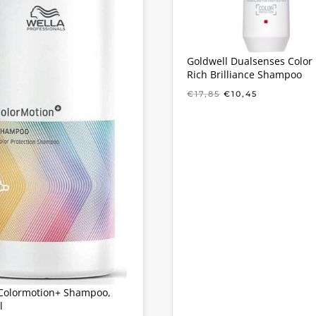
Goldwell Dualsenses Color 
Rich Brilliance Shampoo
OORSPRONKELIJ
HUIDIGE
€
17,85
€
10,45
PRIJS
PRIJS
WAS:
IS:
€17,85.
€10,45.
Colormotion+ Shampoo,
l