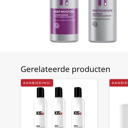
Gerelateerde producten
AANBIEDING!
AANBIE