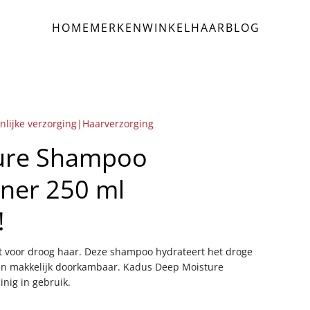
HOME
MERKEN
WINKEL
HAAR
BLOG
nlijke verzorging|Haarverzorging
ure Shampoo
oner 250 ml
!
 voor droog haar. Deze shampoo hydrateert het droge
en makkelijk doorkambaar. Kadus Deep Moisture
inig in gebruik.